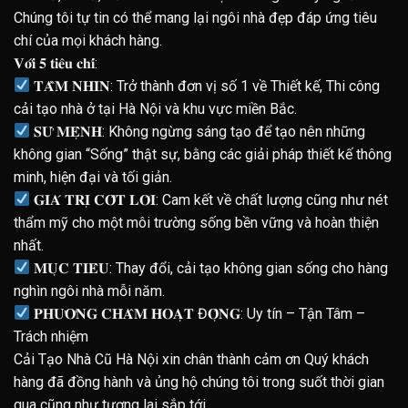
Chúng tôi tự tin có thể mang lại ngôi nhà đẹp đáp ứng tiêu
chí của mọi khách hàng.
𝐕𝐨̛́𝐢 𝟓 𝐭𝐢𝐞̂𝐮 𝐜𝐡𝐢́:
𝐓𝐀̂̀𝐌 𝐍𝐇𝐈̀𝐍: Trở thành đơn vị số 1 về Thiết kế, Thi công
cải tạo nhà ở tại Hà Nội và khu vực miền Bắc.
𝐒𝐔̛́ 𝐌𝐄̣̂𝐍𝐇: Không ngừng sáng tạo để tạo nên những
không gian “Sống” thật sự, bằng các giải pháp thiết kế thông
minh, hiện đại và tối giản.
𝐆𝐈𝐀́ 𝐓𝐑𝐈̣ 𝐂𝐎̂́𝐓 𝐋𝐎̃𝐈: Cam kết về chất lượng cũng như nét
thẩm mỹ cho một môi trường sống bền vững và hoàn thiện
nhất.
𝐌𝐔̣𝐂 𝐓𝐈𝐄̂𝐔: Thay đổi, cải tạo không gian sống cho hàng
nghìn ngôi nhà mỗi năm.
𝐏𝐇𝐔̛𝐎̛𝐍𝐆 𝐂𝐇𝐀̂𝐌 𝐇𝐎𝐀̣𝐓 Đ𝐎̣̂𝐍𝐆: Uy tín – Tận Tâm –
Trách nhiệm
Cải Tạo Nhà Cũ Hà Nội xin chân thành cảm ơn Quý khách
hàng đã đồng hành và ủng hộ chúng tôi trong suốt thời gian
qua cũng như tương lai sắp tới.