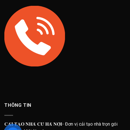
THÔNG TIN
𝐂𝐀̉𝐈 𝐓𝐀̣𝐎 𝐍𝐇𝐀̀ 𝐂𝐔̃ 𝐇𝐀̀ 𝐍𝐎̣̂𝐈- Đơn vị cải tạo nhà trọn gói